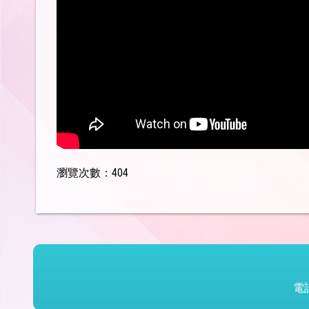
瀏覽次數：404
電