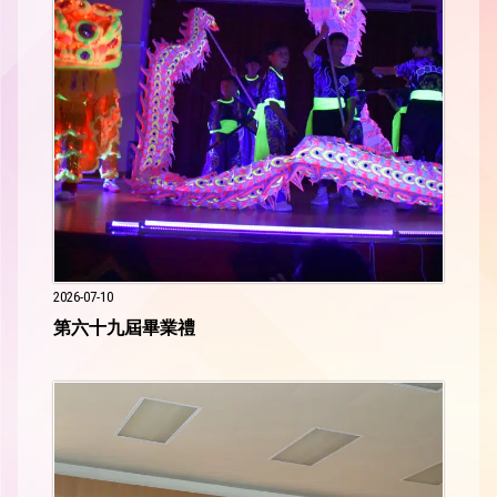
Solo Medalist Under 8 Jive 5thPlace
4C 蕭
頌兒
The Macau Arts of Dance Festival 2026
10-12 years old Jazz(Solo) Sliver Award
4B
彭梓
瑜
2026-07-10
第六十九屆畢業禮