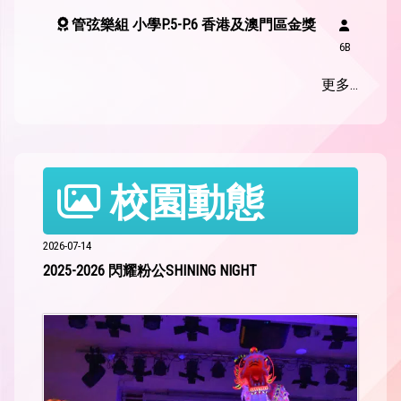
管弦樂組 小學P.5-P.6 香港及澳門區金獎
6B
蔡
更多...
曦
文
全港少年團急救比賽2025-2026
校園動態
紅新月組 總冠軍
5B 張希樂
2026-07-14
2025-2026 閃耀粉公SHINING NIGHT
14TH HKBDI CUP Ballroom Dance Championships
Solo Medalist Under 8 CCC 6thPlace
4C 蕭
頌兒
Solo Medalist Under 8 Rumba 5thPlace
4C
蕭頌兒