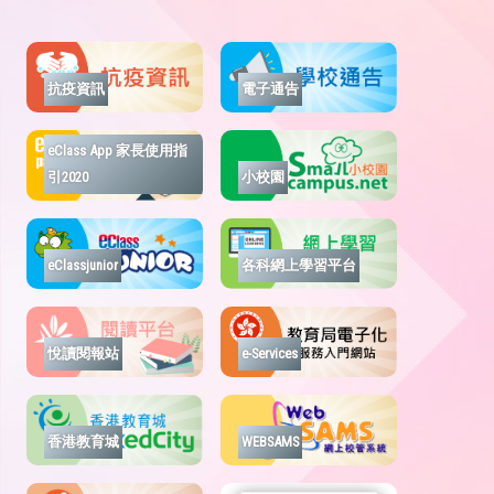
抗疫資訊
電子通告
eClass App 家長使用指
引2020
小校園
eClassjunior
各科網上學習平台
悅讀閱報站
e-Services
香港教育城
WEBSAMS