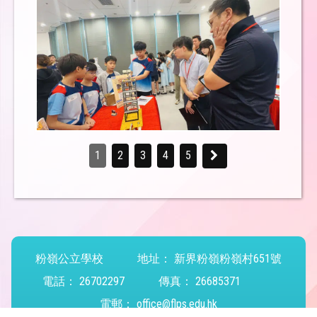
1
2
3
4
5
粉嶺公立學校
地址：
新界粉嶺粉嶺村651號
電話：
26702297
傳真：
26685371
電郵：
office@flps.edu.hk