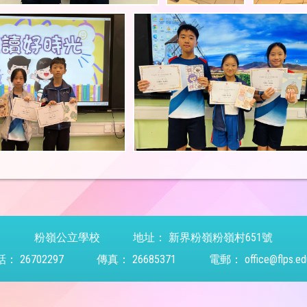
粉嶺公立學校
地址：
新界粉嶺粉嶺村651號
話：
26702297
傳真：
26685371
電郵：
office@flps.ed