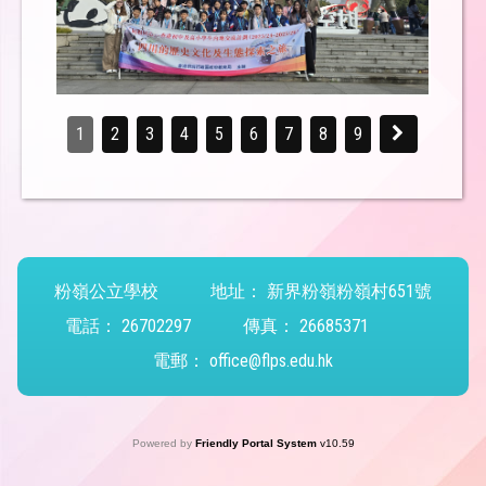
1
2
3
4
5
6
7
8
9
粉嶺公立學校
地址：
新界粉嶺粉嶺村651號
電話：
26702297
傳真：
26685371
電郵：
office@flps.edu.hk
Powered by
Friendly Portal System
v
10.59