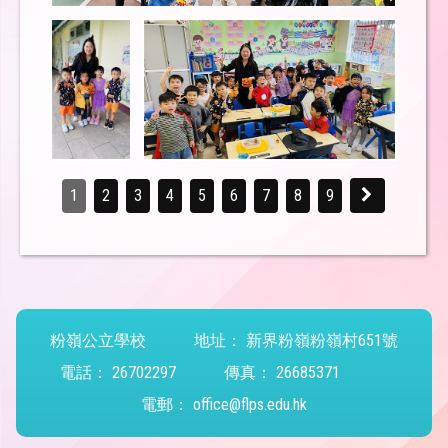
1
2
3
4
5
6
7
8
9
粉嶺公立學校
地址：
新界粉嶺粉嶺村651號
電話：
26702297
傳真：
26685371
電郵：
office@flps.edu.hk