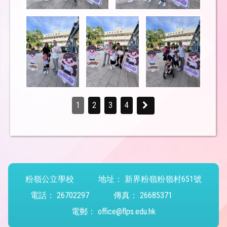
1
2
3
4
粉嶺公立學校
地址：
新界粉嶺粉嶺村651號
電話：
26702297
傳真：
26685371
電郵：
office@flps.edu.hk