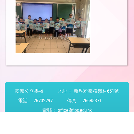
粉嶺公立學校
地址：
新界粉嶺粉嶺村651號
電話：
26702297
傳真：
26685371
電郵：
office@flps.edu.hk
Powered by
Friendly Portal System
v
10.59