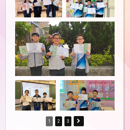
1A
1
2
3