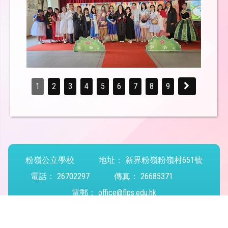
1
2
3
4
5
6
7
8
9
粉嶺公立學校
地址：
新界粉嶺粉嶺村651號
電話：
26702297
傳真：
26685371
電郵：
office@flps.edu.hk