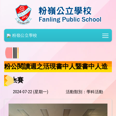
Togg
粉嶺公立學校
粉公閱讀週之活現書中人暨書中人造
型大賽
2024-07-22 (星期一)
活動類別：學科活動