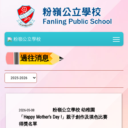
Togg
粉嶺公立學校
過往消息
粉嶺公立學校 幼稚園
2026-05-08
「Happy Mother’s Day !」親子創作及填色比賽
得獎名單