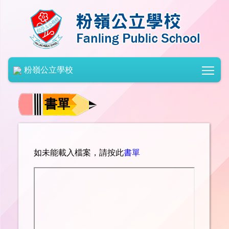
Togg
粉嶺公立學校
書單
如未能載入檔案，請按此
書單