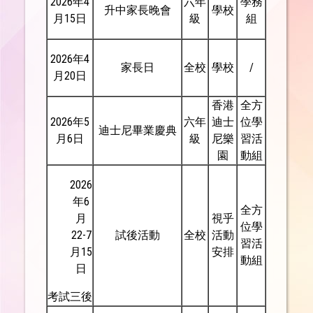
2026年4
六年
學務
升中家長晚會
學校
月15日
級
組
2026年4
家長日
全校
學校
/
月20日
香港
全方
2026年5
六年
迪士
位學
迪士尼畢業慶典
月6日
級
尼樂
習活
園
動組
2026
年6
全方
月
視乎
位學
22-7
試後活動
全校
活動
習活
月15
安排
動組
日
考試三後