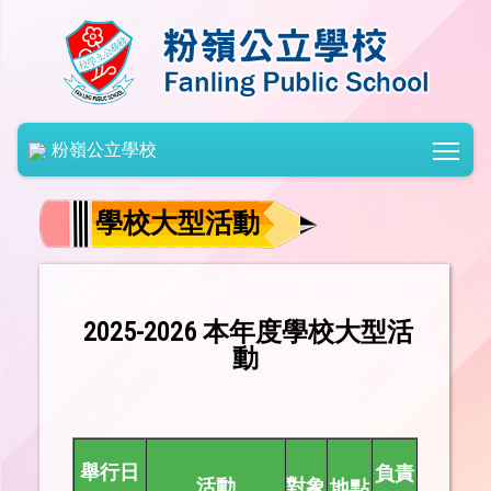
Togg
粉嶺公立學校
學校大型活動
2025-2026 本年度學校大型活
動
舉行日
負責
活動
對象
地點