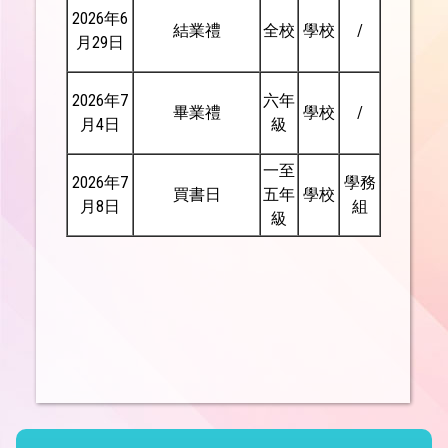
2026年6
結業禮
全校
學校
/
月29日
2026年7
六年
畢業禮
學校
/
月4日
級
一至
2026年7
學務
買書日
五年
學校
月8日
組
級