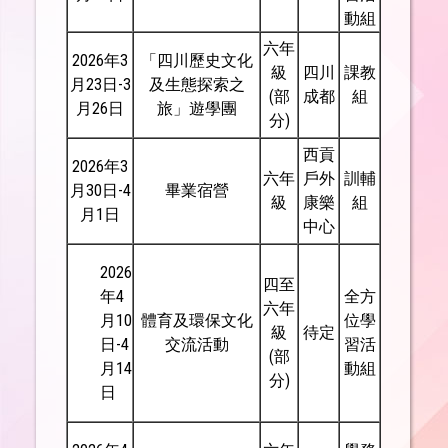
動組
六年
2026年3
「四川歷史文化
級
四川
課教
月23日-3
及生態探索之
(部
成都
組
月26日
旅」遊學團
分)
西貢
2026年3
六年
戶外
訓輔
月30日-4
畢業宿營
級
康樂
組
月1日
中心
2026
四至
年4
全方
六年
月10
體育及環保文化
位學
級
待定
日-4
交流活動
習活
(部
月14
動組
分)
日