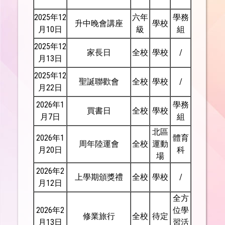
2025年12
六年
學務
升中晚會講座
學校
月10日
級
組
2025年12
家長日
全校
學校
/
月13日
2025年12
聖誕聯歡會
全校
學校
/
月22日
2026年1
學務
買書日
全校
學校
月7日
組
北區
2026年1
體育
周年陸運會
全校
運動
月20日
科
場
2026年2
上學期頒獎禮
全校
學校
/
月12日
全方
2026年2
位學
修業旅行
全校
待定
月13日
習活