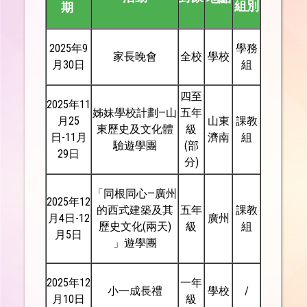
組別
期
2025年9
學務
家長晚會
全校
學校
月30日
組
四至
2025年11
姊妹學校計劃—山
五年
月25
山東
課教
東歷史及文化體
級
日-11月
濟南
組
驗遊學團
(部
29日
分)
「同根同心—廣州
2025年12
的西式建築及其
五年
課教
月4日-12
廣州
歷史文化(兩天)
級
組
月5日
」遊學團
2025年12
一年
小一成長禮
學校
/
月10日
級