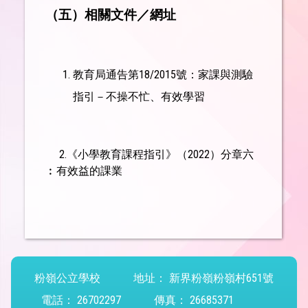
（
五
）相關文件／網址
教育局通告第18/2015號：家課與測驗
指引－不操不忙、有效學習
2.
《小學教育課程指引》（2022）分章六
︰有效益的課業
粉嶺公立學校
地址：
新界粉嶺粉嶺村651號
電話：
26702297
傳真：
26685371