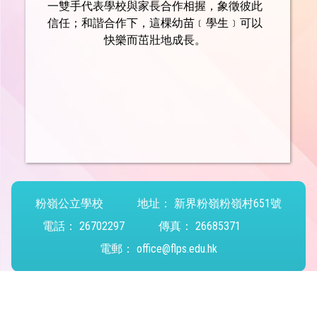
一雙手代表學校與家長合作相握，象徵彼此
信任；和諧合作下，這棵幼苗﹝學生﹞可以
快樂而茁壯地成長。
粉嶺公立學校
地址：
新界粉嶺粉嶺村651號
電話：
26702297
傳真：
26685371
電郵：
office@flps.edu.hk
Powered by
Friendly Portal System
v
10.59