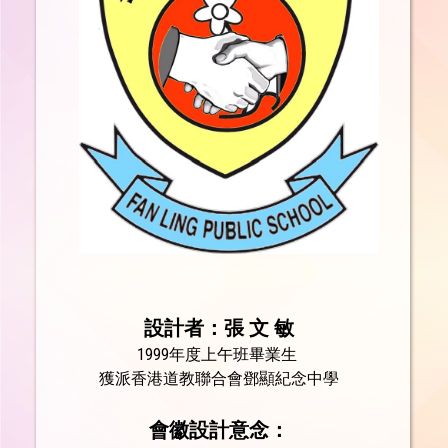
設計者：張 文 敏
1999年度上午班畢業生
獲派香港道教聯合會鄧顯紀念中學
會徽設計意念：