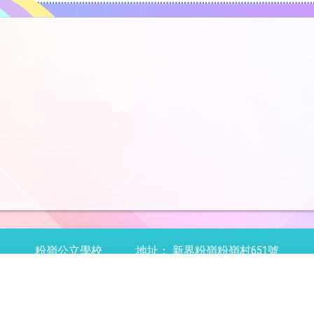
粉嶺公立學校
地址：
新界粉嶺粉嶺村651號
話：
26702297
傳真：
26685371
電郵：
office@flps.ed