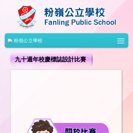
Togg
粉嶺公立學校
九十週年校慶標誌設計比賽