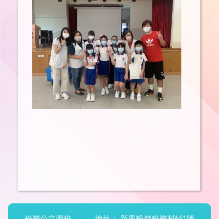
粉嶺公立學校
地址：
新界粉嶺粉嶺村651號