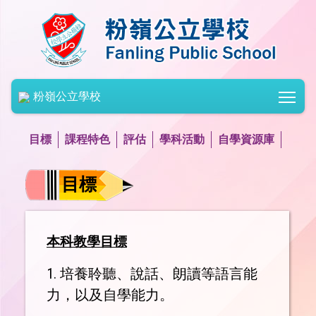
Togg
粉嶺公立學校
目標
課程特色
評估
學科活動
自學資源庫
目標
本科教學目標
1. 培養聆聽、說話、朗讀等語言能
力，以及自學能力。