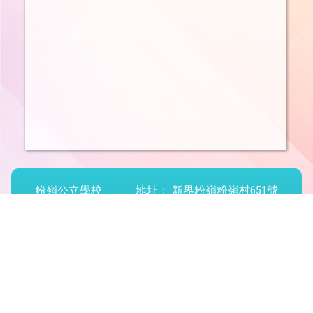
粉嶺公立學校
地址：
新界粉嶺粉嶺村651號
電話：
26702297
傳真：
26685371
電郵：
office@flps.edu.hk
Powered by
Friendly Portal System
v
10.59