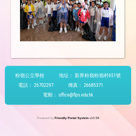
粉嶺公立學校
地址：
新界粉嶺粉嶺村651號
電話：
26702297
傳真：
26685371
電郵：
office@flps.edu.hk
Powered by
Friendly Portal System
v
10.59