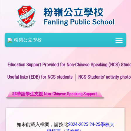
Togg
粉嶺公立學校
Education Support Provided for Non-Chinese Speaking (NCS) Stud
Useful links (EDB) for NCS students
NCS Students' activity photo
非華語學生支援 Non-Chinese Speaking Support
如未能載入檔案，請按此
2024-2025 24-25學校支