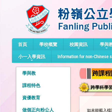
首頁
學校概覽
校園資訊
學與
小一入學資訊
Information for non-Chinese 
跨課程
學與教
課程特色
跨學科學
資優教育
做個正向粉公人
如未能載入檔