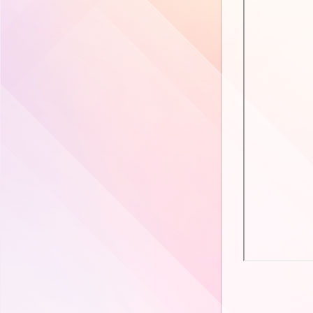
科學科
人文科
音 樂 科
視 覺 藝 術 科
體 育 科
普 通 話 科
電 腦 科
圖書科