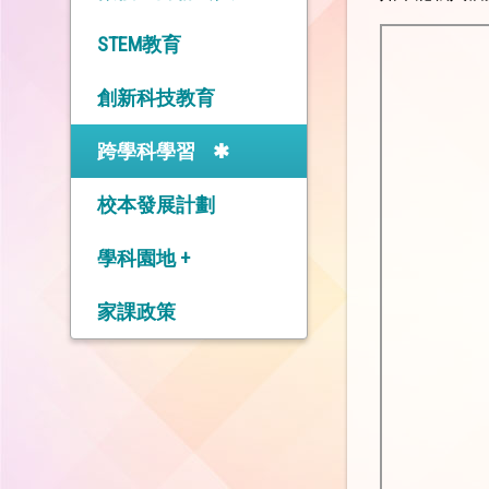
STEM教育
創新科技教育
跨學科學習
校本發展計劃
學科園地 +
中 文 科
家課政策
英 文 科
數 學 科
常 識 科