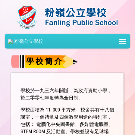
Togg
粉嶺公立學校
學 校 簡 介
學校於一九三六年開辦，為政府資助小學，
於二零零七年度轉為全日制。
學校面積為 11, 000 平方米，校舍共有十八個
課室，一個禮堂及四個教學用途的特別室，
包括： 電腦化中央圖書館、多媒體電腦室、
STEM ROOM 及活動室。學校並設有足球場、