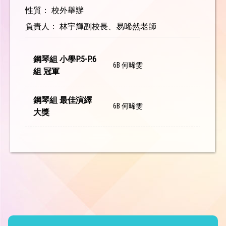
性質： 校外舉辦
負責人： 林宇輝副校長、易晞然老師
鋼琴組 小學P.5-P.6
6B 何晞雯
組 冠軍
鋼琴組 最佳演繹
6B 何晞雯
大獎