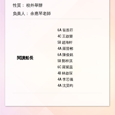
性質： 校外舉辦
負責人： 余應琴老師
6A 翁羨荇
4C 王啟樂
5B 趙海軒
4A 羅晉郴
6A 陳俊銘
閱讀船長
5B 鄭梓淇
6C 羅紫蕊
4B 林啟琛
4A 李芯儀
4A 沈昊昀