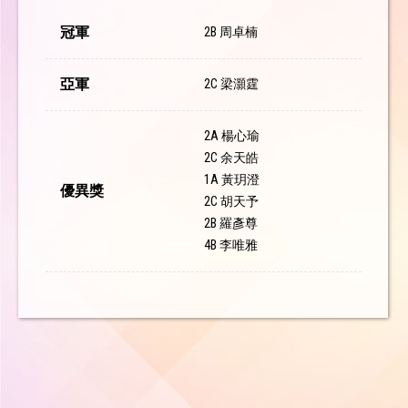
冠軍
2B 周卓楠
亞軍
2C 梁灝霆
2A 楊心瑜
2C 余天皓
1A 黃玥澄
優異獎
2C 胡天予
2B 羅彥尊
4B 李唯雅