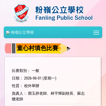
Togg
粉嶺公立學校
童心村填色比賽
比賽類別： 一般
日期： 2026-06-01 (星期一)
性質： 校外舉辦
負責人： 鄧玉婷老師、林宇輝副校長、蘇志
聰老師