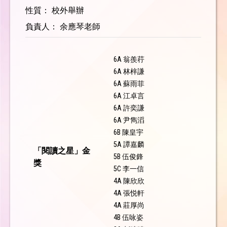
性質： 校外舉辦
負責人： 余應琴老師
6A 翁羨荇
6A 林梓謙
6A 蘇雨菲
6A 江卓言
6A 許奕謙
6A 尹雋滔
6B 陳皇宇
5A 譚嘉麟
「閱讀之星」金
5B 伍俊鋒
獎
5C 李一信
4A 陳欣欣
4A 張悦軒
4A 莊厚尚
4B 伍咏姿