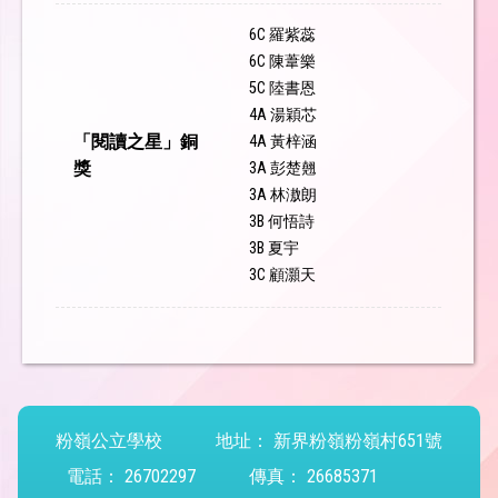
6C 羅紫蕊
6C 陳葦樂
5C 陸書恩
4A 湯穎芯
「閱讀之星」銅
4A 黃梓涵
獎
3A 彭楚翹
3A 林滶朗
3B 何悟詩
3B 夏宇
3C 顧灝天
粉嶺公立學校
地址：
新界粉嶺粉嶺村651號
電話：
26702297
傳真：
26685371