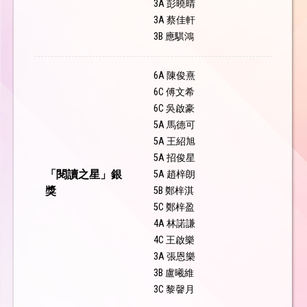
3A 彭曉晴
3A 蔡佳軒
3B 應騏鴻
6A 陳俊熹
6C 傅文希
6C 吳啟豪
5A 馬德可
5A 王紹旭
5A 招俊星
「閱讀之星」銀
5A 趙梓朗
獎
5B 鄭梓淇
5C 鄭梓盈
4A 林諾謙
4C 王啟樂
3A 張恩樂
3B 盧曦維
3C 黎韾月