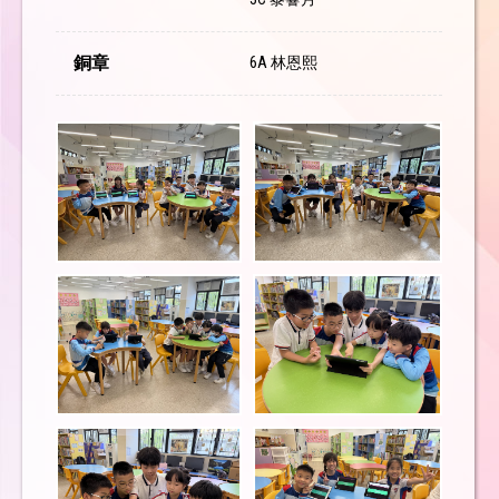
銅章
6A 林恩熙