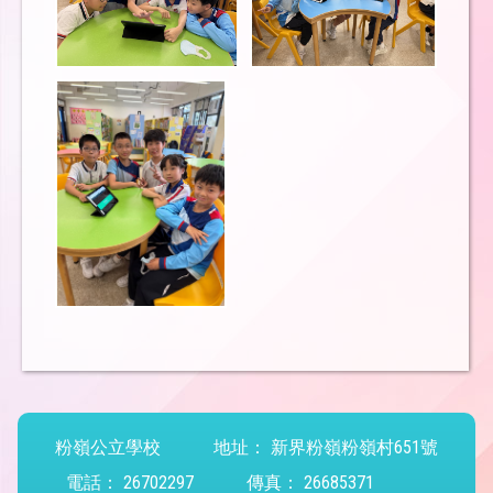
粉嶺公立學校
地址：
新界粉嶺粉嶺村651號
電話：
26702297
傳真：
26685371