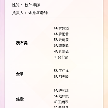
性質： 校外舉辦
負責人： 余應琴老師
6A 尹雋滔
6A 蘇雨菲
5A 云蔚辰
鑽石獎
5A 譚嘉麟
4A 黃芷嫣
3B 蔣承鎬
5A 王紹旭
金章
5A 彭天璇
6A 許奕謙
5A 戴靜嬈
銀章
4B 王紹霖
3C 黎韾月