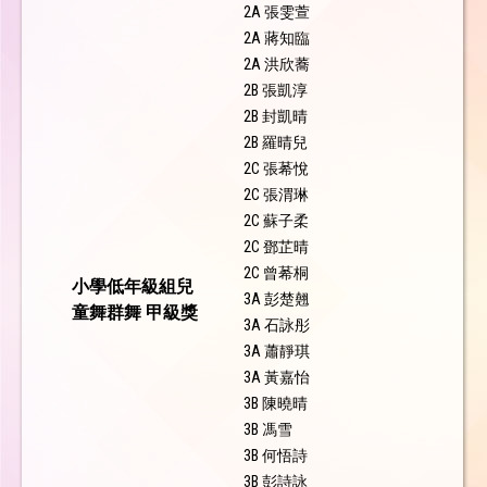
2A 張雯萱
2A 蔣知臨
2A 洪欣蕎
2B 張凱淳
2B 封凱晴
2B 羅晴兒
2C 張莃悅
2C 張渭琳
2C 蘇子柔
2C 鄧芷晴
2C 曾莃桐
小學低年級組兒
3A 彭楚翹
童舞群舞 甲級獎
3A 石詠彤
3A 蕭靜琪
3A 黃嘉怡
3B 陳曉晴
3B 馮雪
3B 何悟詩
3B 彭詩詠