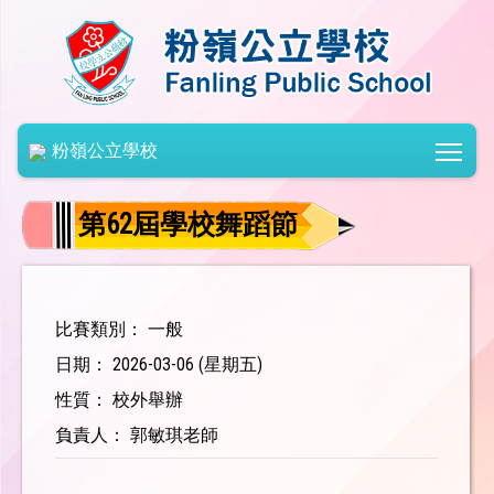
Togg
粉嶺公立學校
第62屆學校舞蹈節
比賽類別： 一般
日期： 2026-03-06 (星期五)
性質： 校外舉辦
負責人： 郭敏琪老師