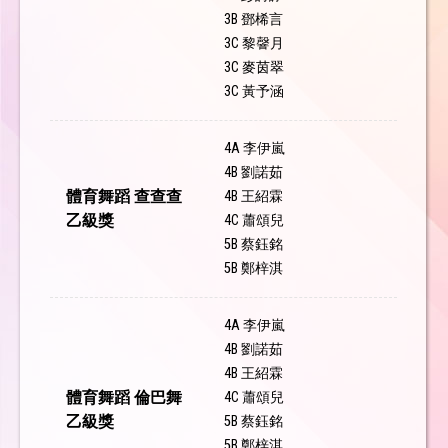
3B 鄧桸言
3C 黎韾月
3C 麥茵翠
3C 黃予涵
4A 李伊嵐
4B 劉諾茹
體育舞蹈 查查查
4B 王紹霖
乙級獎
4C 蕭頌兒
5B 蔡鈺銘
5B 鄭梓淇
4A 李伊嵐
4B 劉諾茹
4B 王紹霖
體育舞蹈 倫巴舞
4C 蕭頌兒
乙級獎
5B 蔡鈺銘
5B 鄭梓淇