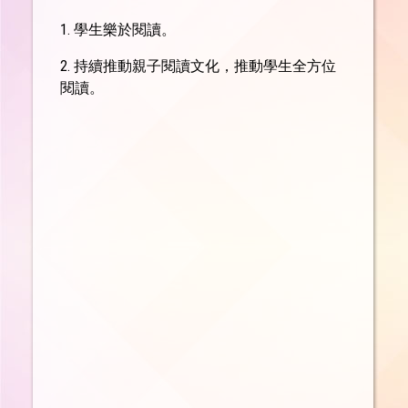
1. 學生樂於閱讀。
2. 持續推動親子閱讀文化，推動學生全方位
閱讀。