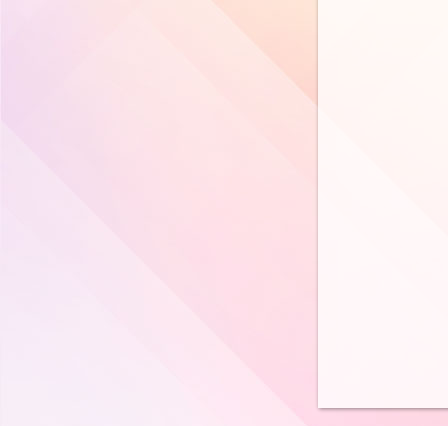
科學科
人文科
音 樂 科
視 覺 藝 術 科
體 育 科
普 通 話 科
電 腦 科
圖書科