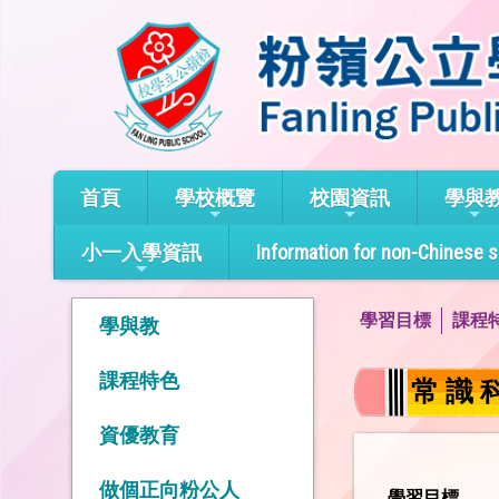
首頁
學校概覽
校園資訊
學與
小一入學資訊
Information for non-Chinese 
學習目標
課程特
學與教
課程特色
常 識 
資優教育
做個正向粉公人
學習目標