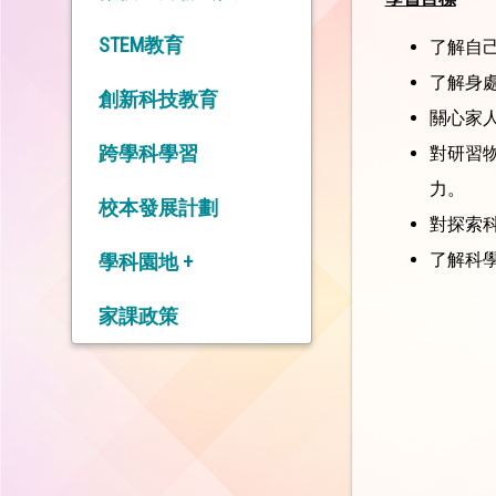
STEM教育
了解自
了解身
創新科技教育
關心家
跨學科學習
對研習
力。
校本發展計劃
對探索
了解科
學科園地 +
中 文 科
家課政策
英 文 科
數 學 科
常 識 科