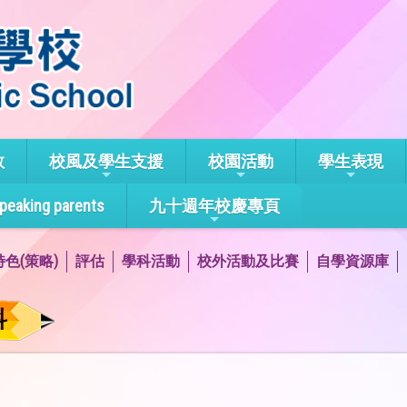
教
校風及學生支援
校園活動
學生表現
speaking parents
九十週年校慶專頁
色(策略)
評估
學科活動
校外活動及比賽
自學資源庫
科