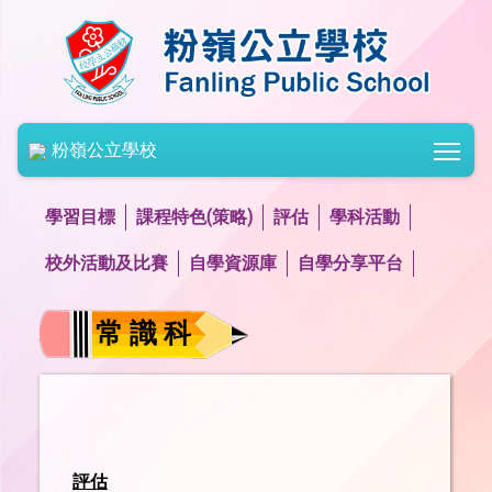
Togg
粉嶺公立學校
學習目標
課程特色(策略)
評估
學科活動
校外活動及比賽
自學資源庫
自學分享平台
常 識 科
評估