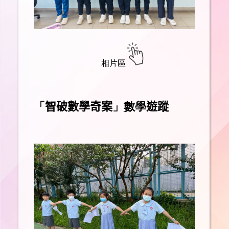
相片區
「
智破數學奇案
」數學
遊蹤