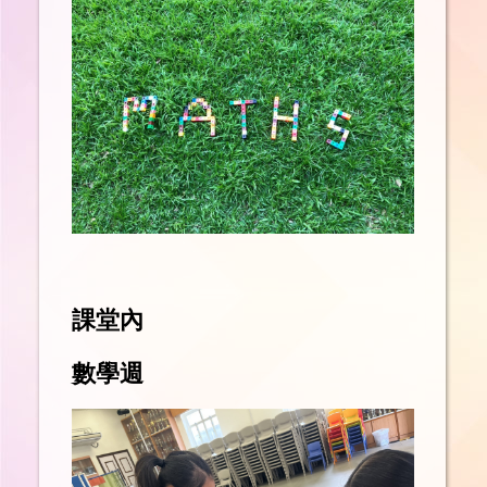
課堂內
數學週