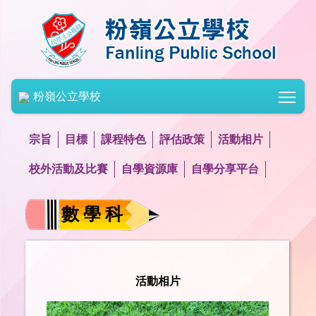
Togg
粉嶺公立學校
宗旨
目標
課程特色
評估政策
活動相片
校外活動及比賽
自學資源庫
自學分享平台
數 學 科
活動相片