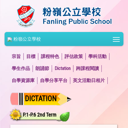
Togg
粉嶺公立學校
宗旨
目標
課程特色
評估政策
學科活動
學生作品
朗誦節
Dictation
跨課程閱讀
自學資源庫
自學分享平台
英文活動日相片
DICTATION
P.1-P.6 2nd Term