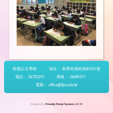
粉嶺公立學校
地址：
新界粉嶺粉嶺村651號
電話：
26702297
傳真：
26685371
電郵：
office@flps.edu.hk
Powered by
Friendly Portal System
v
10.59