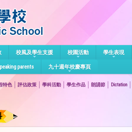
教
校風及學生支援
校園活動
學生表現
speaking parents
九十週年校慶專頁
程特色
評估政策
學科活動
學生作品
朗誦節
Dictation
科