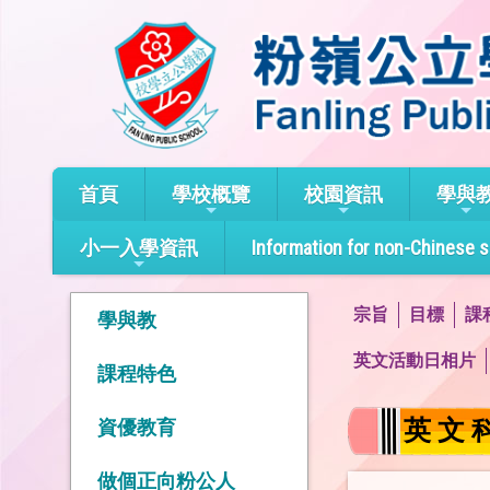
首頁
學校概覽
校園資訊
學與
小一入學資訊
Information for non-Chinese 
宗旨
目標
課
學與教
英文活動日相片
課程特色
英 文 
資優教育
做個正向粉公人