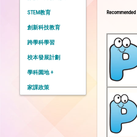
STEM教育
Recommended w
創新科技教育
跨學科學習
校本發展計劃
學科園地 +
中 文 科
家課政策
英 文 科
數 學 科
常 識 科