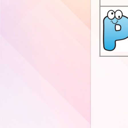
科學科
人文科
音 樂 科
視 覺 藝 術 科
體 育 科
普 通 話 科
電 腦 科
圖書科