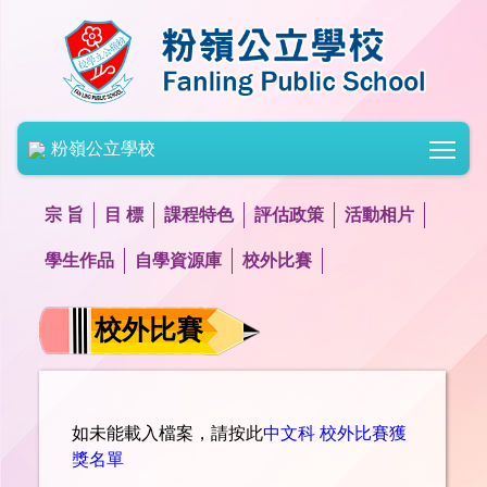
Togg
粉嶺公立學校
宗 旨
目 標
課程特色
評估政策
活動相片
學生作品
自學資源庫
校外比賽
校外比賽
如未能載入檔案，請按此
中文科 校外比賽獲
獎名單