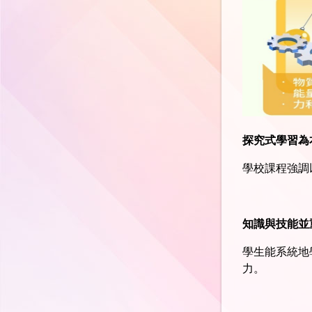
科學科
人文科
音 樂 科
視 覺 藝 術 科
探究式學習為
體 育 科
學校課程強調
普 通 話 科
知識與技能並
電 腦 科
學生能系統地
圖書科
力。