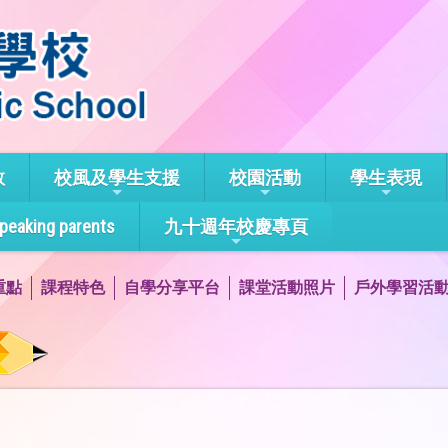
教
校風及學生支援
校園活動
學生表現
speaking parents
九十週年校慶專頁
重點
課程特色
自學分享平台
課堂活動照片
戶外學習活