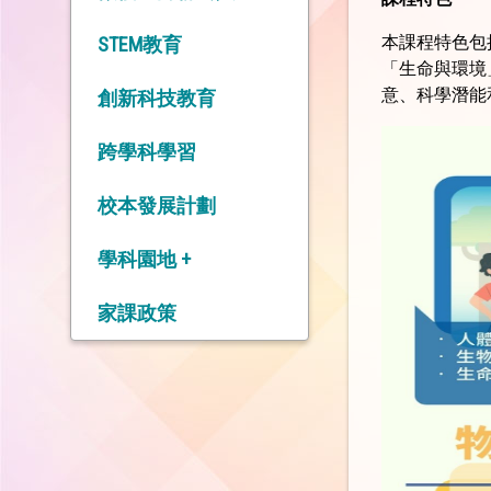
本課程特色包
STEM教育
「生命與環境
意、科學潛能
創新科技教育
跨學科學習
校本發展計劃
學科園地 +
中 文 科
家課政策
英 文 科
數 學 科
常 識 科