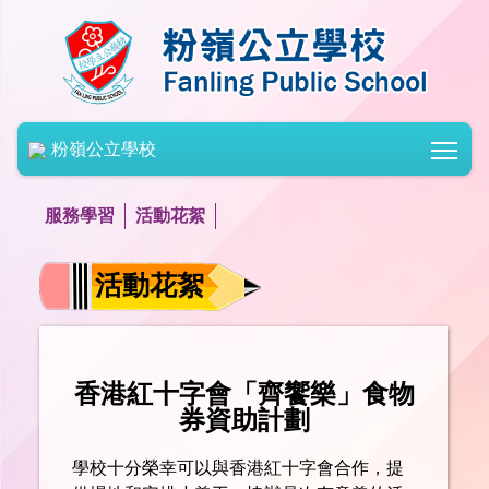
Togg
粉嶺公立學校
服務學習
活動花絮
活動花絮
香港紅十字會「齊饗樂」食物
券資助計劃
學校十分榮幸可以與香港紅十字會合作，提