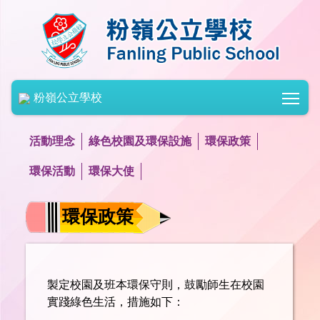
Togg
粉嶺公立學校
活動理念
綠色校園及環保設施
環保政策
環保活動
環保大使
環保政策
製定校園及班本環保守則，鼓勵師生在校園
實踐綠色生活，措施如下：