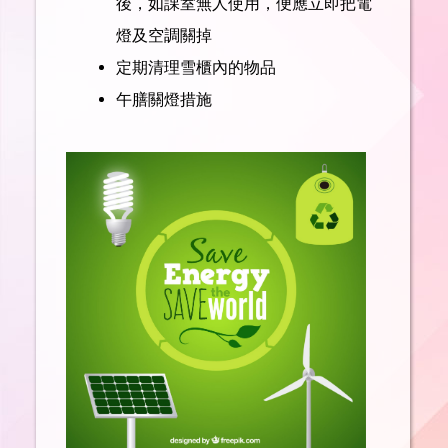
後，如課室無人使用，便應立即把電
燈及空調關掉
定期清理雪櫃內的物品
午膳關燈措施