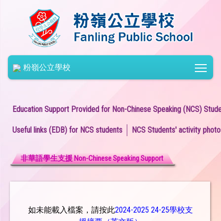
Togg
粉嶺公立學校
Education Support Provided for Non-Chinese Speaking (NCS) Stud
Useful links (EDB) for NCS students
NCS Students' activity photo
非華語學生支援 Non-Chinese Speaking Support
如未能載入檔案，請按此
2024-2025 24-25學校支