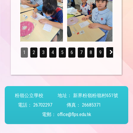
1
2
3
4
5
6
7
8
9
粉嶺公立學校
地址：
新界粉嶺粉嶺村651號
電話：
26702297
傳真：
26685371
電郵：
office@flps.edu.hk