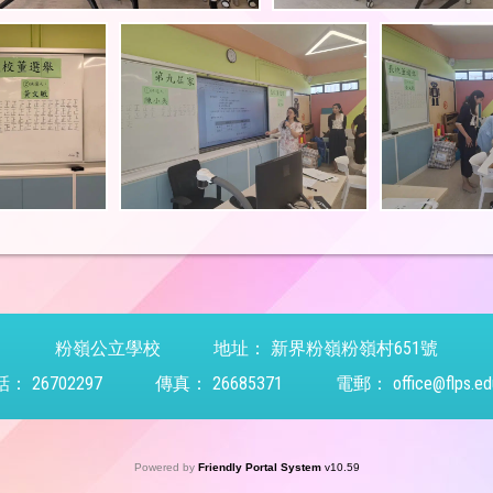
粉嶺公立學校
地址：
新界粉嶺粉嶺村651號
話：
26702297
傳真：
26685371
電郵：
office@flps.ed
Powered by
Friendly Portal System
v
10.59