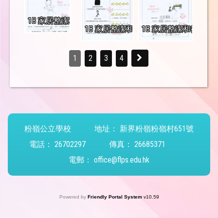
1B 家居整潔和衞生 學生佳作_頁面_2
1B 家居整潔和衞生 學生佳作_頁面_3
1B 家居整潔和衞生 學
1
2
3
4
粉嶺公立學校
地址：
新界粉嶺粉嶺村651號
電話：
26702297
傳真：
26685371
電郵：
office@flps.edu.hk
Powered by
Friendly Portal System
v
10.59