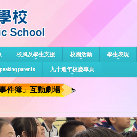
教
校風及學生支援
校園活動
學生表現
speaking parents
九十週年校慶專頁
事件簿」互動劇場