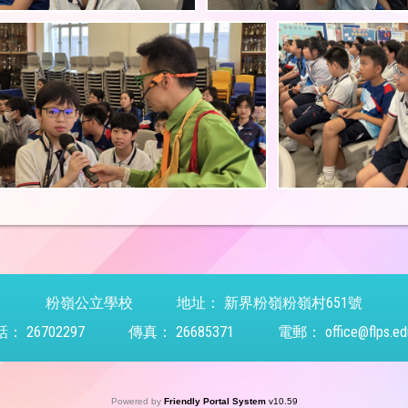
粉嶺公立學校
地址：
新界粉嶺粉嶺村651號
話：
26702297
傳真：
26685371
電郵：
office@flps.ed
Powered by
Friendly Portal System
v
10.59