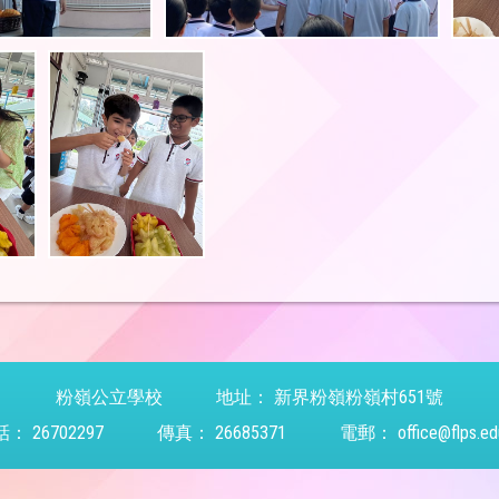
粉嶺公立學校
地址：
新界粉嶺粉嶺村651號
話：
26702297
傳真：
26685371
電郵：
office@flps.ed