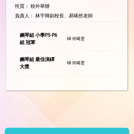
性質： 校外舉辦
負責人： 林宇輝副校長、易晞然老師
鋼琴組 小學P.5-P.6
6B 何晞雯
組 冠軍
鋼琴組 最佳演繹
6B 何晞雯
大獎