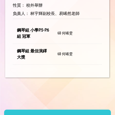
性質： 校外舉辦
負責人： 林宇輝副校長、易晞然老師
鋼琴組 小學P.5-P.6
6B 何晞雯
組 冠軍
鋼琴組 最佳演繹
6B 何晞雯
大獎