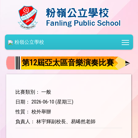
Togg
粉嶺公立學校
第12屆亞太區音樂演奏比賽
比賽類別： 一般
日期： 2026-06-10 (星期三)
性質： 校外舉辦
負責人： 林宇輝副校長、易晞然老師