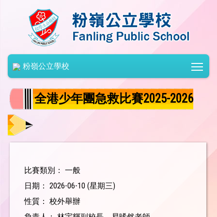
Togg
粉嶺公立學校
全港少年團急救比賽2025-2026
比賽類別： 一般
日期： 2026-06-10 (星期三)
性質： 校外舉辦
負責人： 林宇輝副校長、易晞然老師