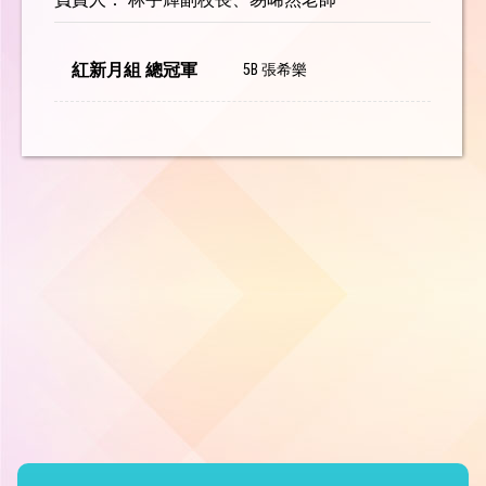
紅新月組 總冠軍
5B 張希樂