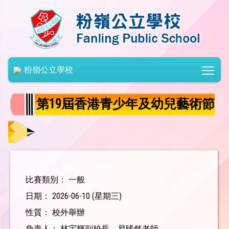
Togg
粉嶺公立學校
第19屆香港青少年及幼兒藝術節
比賽類別： 一般
日期： 2026-06-10 (星期三)
性質： 校外舉辦
負責人： 林宇輝副校長、易晞然老師